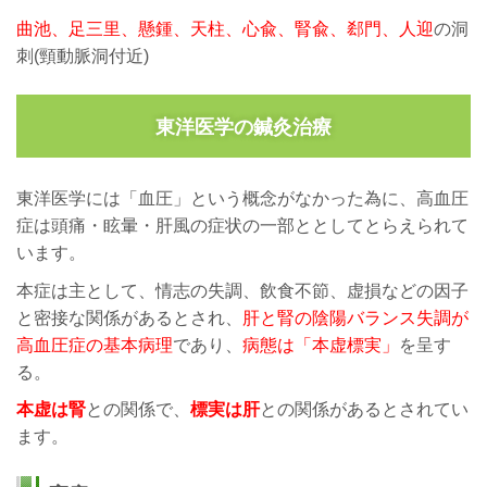
曲池、足三里、懸鍾、天柱、心兪、腎兪、郄門、
人迎
の洞
刺(頸動脈洞付近)
東洋医学の鍼灸治療
東洋医学には「血圧」という概念がなかった為に、高血圧
症は頭痛・眩暈・肝風の症状の一部ととしてとらえられて
います。
本症は主として、情志の失調、飲食不節、虚損などの因子
と密接な関係があるとされ、
肝と腎の陰陽バランス失調が
高血圧症の基本病理
であり、
病態は「本虚標実」
を呈す
る。
本虚は腎
との関係で、
標実は肝
との関係があるとされてい
ます。