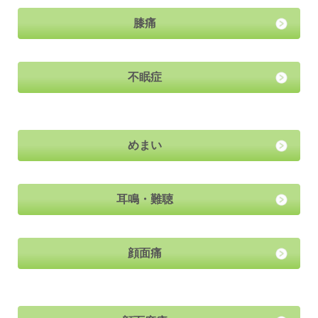
膝痛
不眠症
めまい
耳鳴・難聴
顔面痛