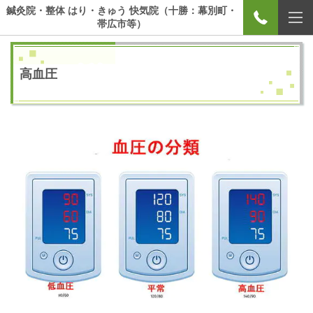
鍼灸院・整体 はり・きゅう 快気院（十勝：幕別町・
帯広市等）
高血圧