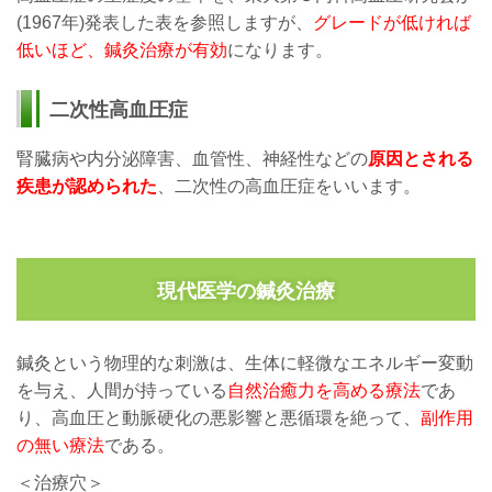
(1967年)発表した表を参照しますが、
グレードが低ければ
低いほど、鍼灸治療が有効
になります。
二次性高血圧症
腎臓病や内分泌障害、血管性、神経性などの
原因とされる
疾患が認められた
、二次性の高血圧症をいいます。
現代医学の鍼灸治療
鍼灸という
物理的な刺激は、生体に軽微な
エネルギー変動
を与え、人間が持っている
自然治癒力を高める療法
であ
り、高血圧と動脈硬化の悪影響と悪循環を絶って、
副作用
の無い療法
である。
＜治療穴＞