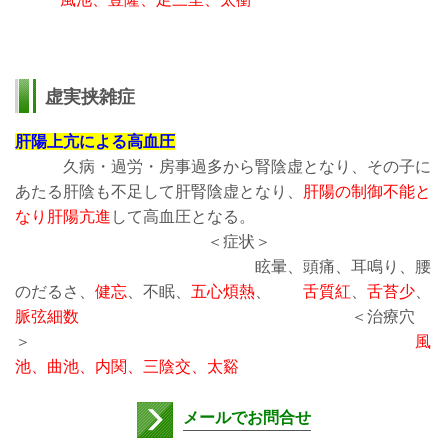
虚実挟雑症
肝陽上亢による高血圧
久病・過労・房事過多から腎陰虚となり、その子に
あたる肝陰も不足して
肝腎陰虚となり、
肝陽の制御不能と
なり肝陽亢進
して高血圧となる。
＜症状＞
眩暈、頭痛、耳鳴り、腰
のだるさ、
健忘
、不眠、
五心煩熱
、
舌質紅
、
舌苔少
、
脈弦細数
＜治療穴
＞
風
池、曲池、内関、三陰交、太谿
メールでお問合せ