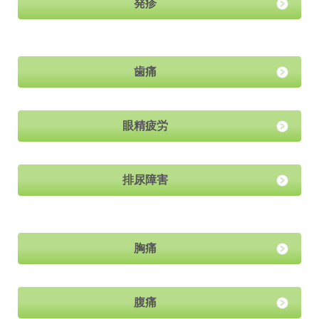
発疹
歯痛
眼精疲労
排尿障害
胸痛
腹痛