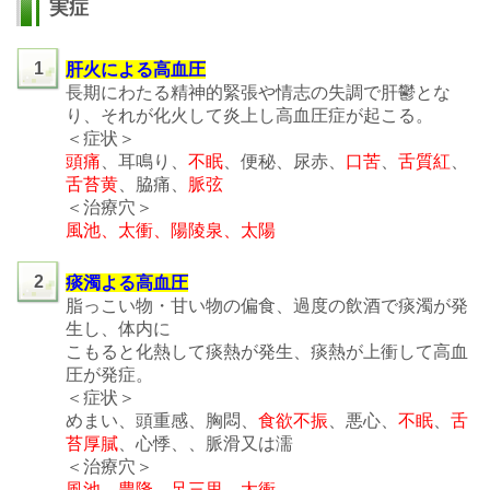
実症
1
肝火による高血圧
長期にわたる精神的緊張や情志の失調で肝鬱とな
り、それが化火して炎上し高血圧症が起こる。
＜症状＞
頭痛
、耳鳴り、
不眠
、便秘、尿赤、
口苦
、
舌質紅
、
舌苔黄
、脇痛、
脈弦
＜治療穴＞
風池、太衝、陽陵泉、太陽
2
痰濁よる高血圧
脂っこい物・甘い物の偏食、過度の飲酒で痰濁が発
生し、体内に
こもると化熱して痰熱が発生、痰熱が上衝して高血
圧が発症。
＜症状＞
めまい、頭重感、胸悶、
食欲不振
、悪心、
不眠
、
舌
苔厚膩
、心悸、、脈滑又は濡
＜治療穴＞
風池、豊隆、足三里、太衝