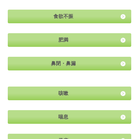
食欲不振
肥満
鼻閉・鼻漏
咳嗽
喘息