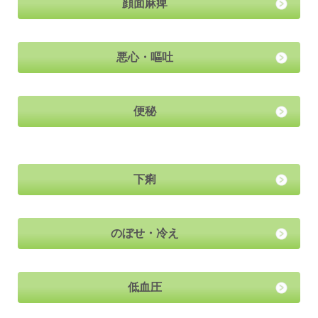
顔面麻痺
悪心・嘔吐
便秘
下痢
のぼせ・冷え
低血圧