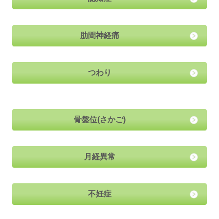
肋間神経痛
つわり
骨盤位(さかご)
月経異常
不妊症