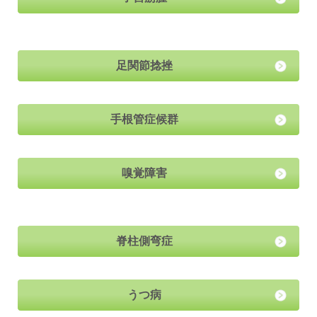
足関節捻挫
手根管症候群
嗅覚障害
脊柱側弯症
うつ病