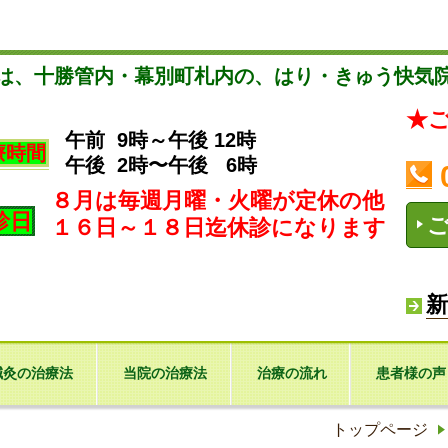
は、十勝管内・幕別町札内の、はり・きゅう快気
★
午前 9時～午後 12時
療時間
午後 2時〜午後 6時
８月は毎週月曜・火曜が定休の他
診日
１６日～１８日迄休診になります
新
鍼灸の治療法
当院の治療法
治療の流れ
患者様の声
トップページ