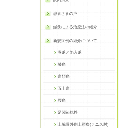
患者さまの声
鍼灸による治療法の紹介
新規症例の紹介について
巻爪と陥入爪
膝痛
肩頚痛
五十肩
腰痛
足関節捻挫
上腕骨外側上顆炎(テニス肘)