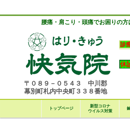
腰
痛・肩こり・頭痛でお困りの方
診
休
〒０８９－０５４３ 中川郡
幕別町札内中央町３３８番地
新型コロナ
トップページ
ウイルス対策