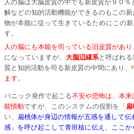
人の脳は大脳皮質の中でも新皮質が９０％
解などの知的活動機能ができるのもこの新
物が本能に従って生きているためにこの新
す。
人の脳にも本能を司っている旧皮質があり
になっていますが、
大脳辺縁系
と呼ばれる
質と知的活動を司る新皮質の中間にあり、
ます
。
パニック発作で起こる
不安や恐怖は、本来
能情動
ですが、このシステムの役割を「
扁
い、
扁桃体が身辺の情報が五感を通して伝
感」を呼び起こして青班核に伝え、ここか