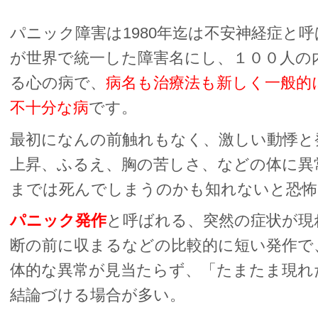
パニック障害は1980年迄は不安神経症と呼
が世界で統一した障害名にし、
１００人の
る心の病で、
病名も治療法も新しく一般的
不十分な病
です。
最初になんの前触れもなく、激しい動悸と
上昇、ふるえ、胸の苦しさ、などの体に異
までは死んでしまうのかも知れないと恐怖
パニック発作
と呼ばれる、突然の症状が現
断の前に収まるなどの比較的に短い発作で
体的な異常が見当たらず、「たまたま現れ
結論づける場合が多い。