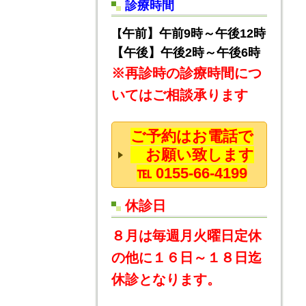
診療時間
午前】午前9時～午後12時
【
【午後】午後2時～午後6時
※再診時の診療時間につ
いてはご相談承ります
ご予約はお電話で
お願い致します
℡ 0155-66-4199
休診日
８月は毎週月火曜日定休
の他に１６日～１８日迄
休診となります。