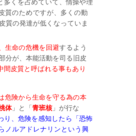
と多くを占めていて、情操や理
皮質のためですが、多くの動
皮質の発達が低くなっていま
、生命の危機を回避
するよう
部分が、本能活動を司る旧皮
中間皮質と呼ばれる事もあり
は危険から生命を守る為の本
桃体
」と「
青班核
」が行な
わり、危険を感知したら「恐怖
らノルアドレナリンという興