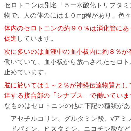
セロトニンは別名「５ー水酸化トリプタミ
物で、人の体のには１０mg程があり、色
体内のセロトニンの約９０％は消化管にあ
促進
しています。
次に多いのは血液中の血小板内に約８％が
働いていて、血小板から放出されたセロト
止めています。
脳に於いては１～２％が神経伝達物質とし
達する接合部の「シナプス」で働いていま
なものはセロトニンの他に下記の種類があ
アセチルコリン、グルタミン酸、γアミ
ドパミン、ヒスタミン、ニコチン酸など