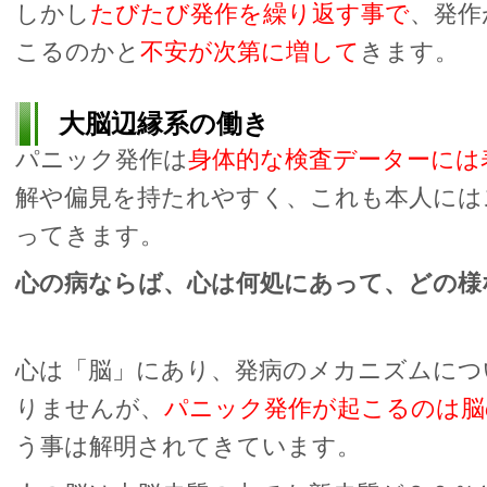
しかし
たびたび発作を繰り返す事で
、発作
こるのかと
不安が次第に増して
きます。
大脳辺縁系の働き
パニック発作は
身体的な検査データーには
解や偏見を持たれやすく、これも本人には
ってきます。
心の病ならば、心は何処にあって、どの
心は「脳」にあり、発病のメカニズムにつ
りませんが、
パニック発作が起こるのは脳
う事は解明されてきています。