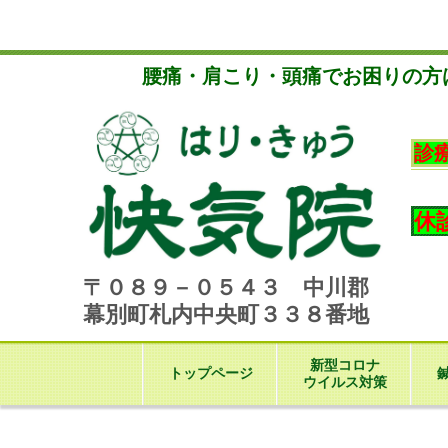
腰
痛・肩こり・頭痛でお困りの方
診
休
〒０８９－０５４３ 中川郡
幕別町札内中央町３３８番地
新型コロナ
トップページ
ウイルス対策