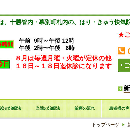
は、十勝管内・幕別町札内の、はり・きゅう快気
★
午前 9時～午後 12時
療時間
午後 2時〜午後 6時
８月は毎週月曜・火曜が定休の他
診日
１６日～１８日迄休診になります
新
鍼灸の治療法
当院の治療法
治療の流れ
患者様の声
トップページ