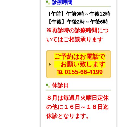
診療時間
午前】午前9時～午後12時
【
【午後】午後2時～午後6時
※再診時の診療時間につ
いてはご相談承ります
ご予約はお電話で
お願い致します
℡ 0155-66-4199
休診日
８月は毎週月火曜日定休
の他に１６日～１８日迄
休診となります。