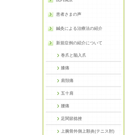
患者さまの声
鍼灸による治療法の紹介
新規症例の紹介について
巻爪と陥入爪
膝痛
肩頚痛
五十肩
腰痛
足関節捻挫
上腕骨外側上顆炎(テニス肘)